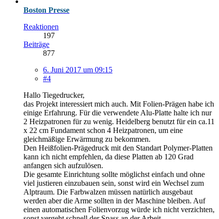
Boston Presse
Reaktionen
197
Beiträge
877
6. Juni 2017 um 09:15
#4
Hallo Tiegedrucker,
das Projekt interessiert mich auch. Mit Folien-Prägen habe ich
einige Erfahrung. Für die verwendete Alu-Platte halte ich nur
2 Heizpatronen für zu wenig. Heidelberg benutzt für ein ca.11
x 22 cm Fundament schon 4 Heizpatronen, um eine
gleichmäßige Erwärmung zu bekommen.
Den Heißfolien-Prägedruck mit den Standart Polymer-Platten
kann ich nicht empfehlen, da diese Platten ab 120 Grad
anfangen sich aufzulösen.
Die gesamte Einrichtung sollte möglichst einfach und ohne
viel justieren einzubauen sein, sonst wird ein Wechsel zum
Alptraum. Die Farbwalzen müssen natürlich ausgebaut
werden aber die Arme sollten in der Maschine bleiben. Auf
einen automatischen Folienvorzug würde ich nicht verzichten,
sonst vergeht schnell der Spass an der Arbeit.