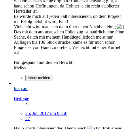
Schade, dass es keine original Hohner Ausrüstung gibt, ich
hatte schon Hoffnungen, da Hohner ja ein recht etablierter
Hersteller ist.
Es würde mich auf jeden Fall interessieren, ob dein Projekt
mit Erfolg belohnt wird, Falk!
Vielleicht wird man sich dann über einen Nachbau einig
Das mit dem automatischen Folienzug ist natürlich eine feine
Sache, da ich mit meinem Handtiegel jedoch meist nur
Auflagen bis 100 Stück drucke, käme es für mich schon
Frage das von Hand zu drehen. Vielleicht mit einer Kurbel
o.ä.
Bin gespannt auf deinen Bericht!
Melissa
Inhalt melden
becyan
Beiträge
3
25. Juli 2017 um 05:50
#7
Hallo, mich interessiert das Thema auch
bin froh etwas