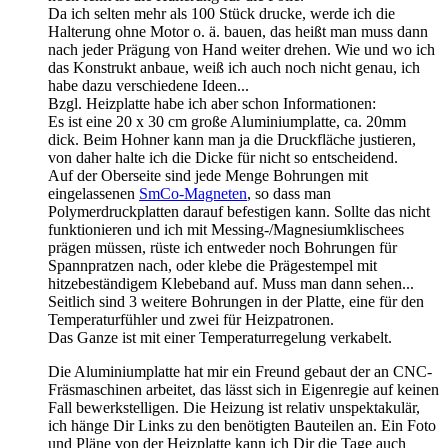
Da ich selten mehr als 100 Stück drucke, werde ich die
Halterung ohne Motor o. ä. bauen, das heißt man muss dann
nach jeder Prägung von Hand weiter drehen. Wie und wo ich
das Konstrukt anbaue, weiß ich auch noch nicht genau, ich
habe dazu verschiedene Ideen...
Bzgl. Heizplatte habe ich aber schon Informationen:
Es ist eine 20 x 30 cm große Aluminiumplatte, ca. 20mm
dick. Beim Hohner kann man ja die Druckfläche justieren,
von daher halte ich die Dicke für nicht so entscheidend.
Auf der Oberseite sind jede Menge Bohrungen mit
eingelassenen
SmCo-Magneten
, so dass man
Polymerdruckplatten darauf befestigen kann. Sollte das nicht
funktionieren und ich mit Messing-/Magnesiumklischees
prägen müssen, rüste ich entweder noch Bohrungen für
Spannpratzen nach, oder klebe die Prägestempel mit
hitzebeständigem Klebeband auf. Muss man dann sehen...
Seitlich sind 3 weitere Bohrungen in der Platte, eine für den
Temperaturfühler und zwei für Heizpatronen.
Das Ganze ist mit einer Temperaturregelung verkabelt.
Die Aluminiumplatte hat mir ein Freund gebaut der an CNC-
Fräsmaschinen arbeitet, das lässt sich in Eigenregie auf keinen
Fall bewerkstelligen. Die Heizung ist relativ unspektakulär,
ich hänge Dir Links zu den benötigten Bauteilen an. Ein Foto
und Pläne von der Heizplatte kann ich Dir die Tage auch