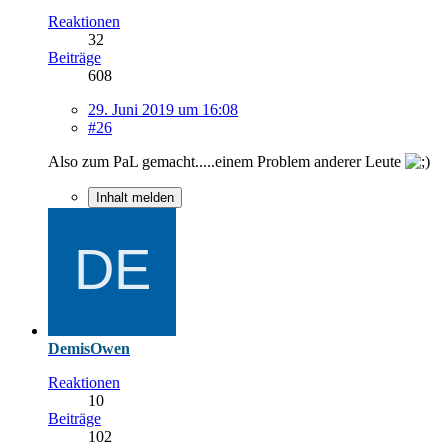
Reaktionen
32
Beiträge
608
29. Juni 2019 um 16:08
#26
Also zum PaL gemacht.....einem Problem anderer Leute
Inhalt melden
DemisOwen
Reaktionen
10
Beiträge
102