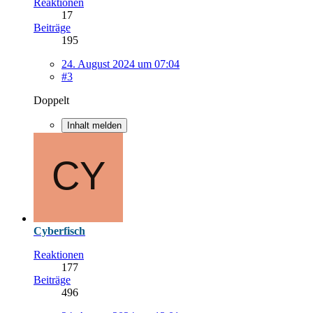
Reaktionen
17
Beiträge
195
24. August 2024 um 07:04
#3
Doppelt
Inhalt melden
Cyberfisch
Reaktionen
177
Beiträge
496