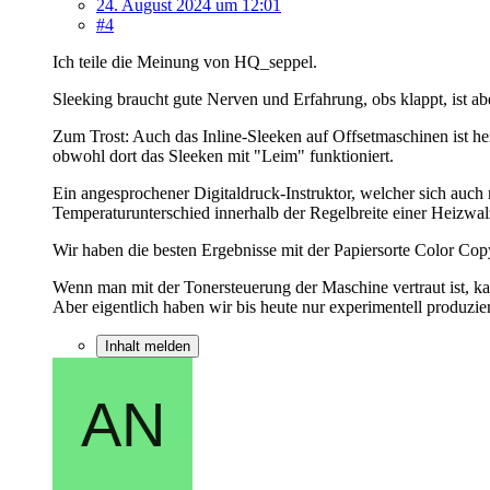
24. August 2024 um 12:01
#4
Ich teile die Meinung von HQ_seppel.
Sleeking braucht gute Nerven und Erfahrung, obs klappt, ist abe
Zum Trost: Auch das Inline-Sleeken auf Offsetmaschinen ist hei
obwohl dort das Sleeken mit "Leim" funktioniert.
Ein angesprochener Digitaldruck-Instruktor, welcher sich auch
Temperaturunterschied innerhalb der Regelbreite einer Heizwalz
Wir haben die besten Ergebnisse mit der Papiersorte Color Co
Wenn man mit der Tonersteuerung der Maschine vertraut ist, k
Aber eigentlich haben wir bis heute nur experimentell produzie
Inhalt melden