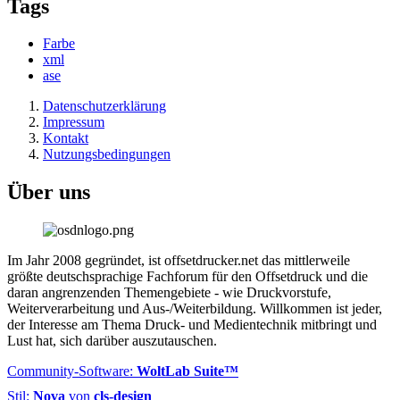
Tags
Farbe
xml
ase
Datenschutzerklärung
Impressum
Kontakt
Nutzungsbedingungen
Über uns
Im Jahr 2008 gegründet, ist offsetdrucker.net das mittlerweile
größte deutschsprachige Fachforum für den Offsetdruck und die
daran angrenzenden Themengebiete - wie Druckvorstufe,
Weiterverarbeitung und Aus-/Weiterbildung. Willkommen ist jeder,
der Interesse am Thema Druck- und Medientechnik mitbringt und
Lust hat, sich darüber auszutauschen.
Community-Software:
WoltLab Suite™
Stil:
Nova
von
cls-design