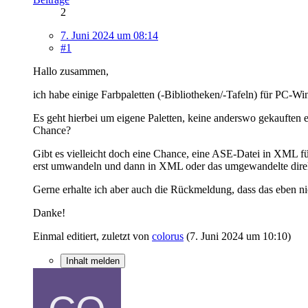
2
7. Juni 2024 um 08:14
#1
Hallo zusammen,
ich habe einige Farbpaletten (-Bibliotheken/-Tafeln) für PC-
Es geht hierbei um eigene Paletten, keine anderswo gekauften 
Chance?
Gibt es vielleicht doch eine Chance, eine ASE-Datei in XML f
erst umwandeln und dann in XML oder das umgewandelte direk
Gerne erhalte ich aber auch die Rückmeldung, dass das eben ni
Danke!
Einmal editiert, zuletzt von
colorus
(
7. Juni 2024 um 10:10
)
Inhalt melden