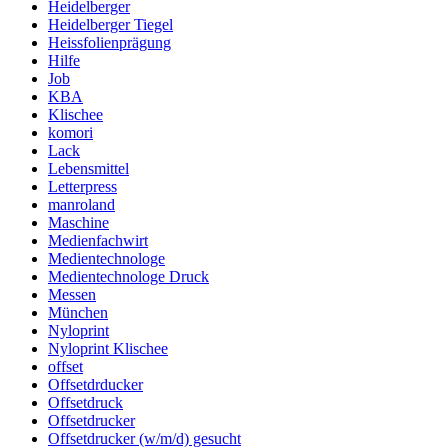
Heidelberger
Heidelberger Tiegel
Heissfolienprägung
Hilfe
Job
KBA
Klischee
komori
Lack
Lebensmittel
Letterpress
manroland
Maschine
Medienfachwirt
Medientechnologe
Medientechnologe Druck
Messen
München
Nyloprint
Nyloprint Klischee
offset
Offsetdrducker
Offsetdruck
Offsetdrucker
Offsetdrucker (w/m/d) gesucht