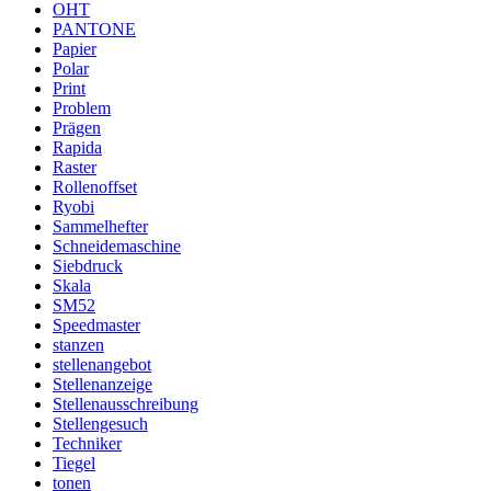
OHT
PANTONE
Papier
Polar
Print
Problem
Prägen
Rapida
Raster
Rollenoffset
Ryobi
Sammelhefter
Schneidemaschine
Siebdruck
Skala
SM52
Speedmaster
stanzen
stellenangebot
Stellenanzeige
Stellenausschreibung
Stellengesuch
Techniker
Tiegel
tonen