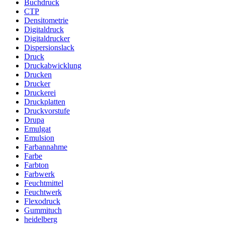
Buchdruck
CTP
Densitometrie
Digitaldruck
Digitaldrucker
Dispersionslack
Druck
Druckabwicklung
Drucken
Drucker
Druckerei
Druckplatten
Druckvorstufe
Drupa
Emulgat
Emulsion
Farbannahme
Farbe
Farbton
Farbwerk
Feuchtmittel
Feuchtwerk
Flexodruck
Gummituch
heidelberg