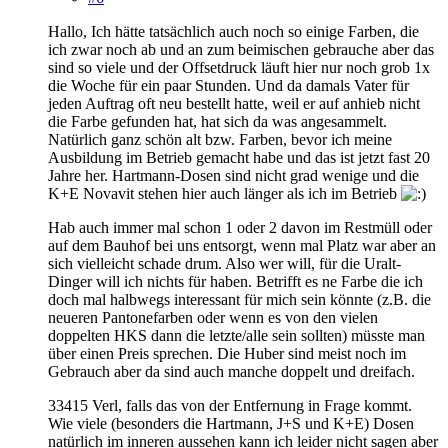
Hallo, Ich hätte tatsächlich auch noch so einige Farben, die
ich zwar noch ab und an zum beimischen gebrauche aber das
sind so viele und der Offsetdruck läuft hier nur noch grob 1x
die Woche für ein paar Stunden. Und da damals Vater für
jeden Auftrag oft neu bestellt hatte, weil er auf anhieb nicht
die Farbe gefunden hat, hat sich da was angesammelt.
Natürlich ganz schön alt bzw. Farben, bevor ich meine
Ausbildung im Betrieb gemacht habe und das ist jetzt fast 20
Jahre her. Hartmann-Dosen sind nicht grad wenige und die
K+E Novavit stehen hier auch länger als ich im Betrieb
Hab auch immer mal schon 1 oder 2 davon im Restmüll oder
auf dem Bauhof bei uns entsorgt, wenn mal Platz war aber an
sich vielleicht schade drum. Also wer will, für die Uralt-
Dinger will ich nichts für haben. Betrifft es ne Farbe die ich
doch mal halbwegs interessant für mich sein könnte (z.B. die
neueren Pantonefarben oder wenn es von den vielen
doppelten HKS dann die letzte/alle sein sollten) müsste man
über einen Preis sprechen. Die Huber sind meist noch im
Gebrauch aber da sind auch manche doppelt und dreifach.
33415 Verl, falls das von der Entfernung in Frage kommt.
Wie viele (besonders die Hartmann, J+S und K+E) Dosen
natürlich im inneren aussehen kann ich leider nicht sagen aber