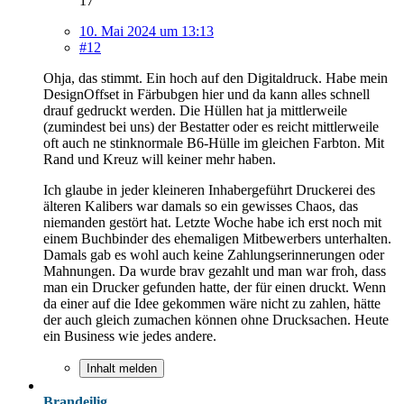
17
10. Mai 2024 um 13:13
#12
Ohja, das stimmt. Ein hoch auf den Digitaldruck. Habe mein
DesignOffset in Färbubgen hier und da kann alles schnell
drauf gedruckt werden. Die Hüllen hat ja mittlerweile
(zumindest bei uns) der Bestatter oder es reicht mittlerweile
oft auch ne stinknormale B6-Hülle im gleichen Farbton. Mit
Rand und Kreuz will keiner mehr haben.
Ich glaube in jeder kleineren Inhabergeführt Druckerei des
älteren Kalibers war damals so ein gewisses Chaos, das
niemanden gestört hat. Letzte Woche habe ich erst noch mit
einem Buchbinder des ehemaligen Mitbewerbers unterhalten.
Damals gab es wohl auch keine Zahlungserinnerungen oder
Mahnungen. Da wurde brav gezahlt und man war froh, dass
man ein Drucker gefunden hatte, der für einen druckt. Wenn
da einer auf die Idee gekommen wäre nicht zu zahlen, hätte
der auch gleich zumachen können ohne Drucksachen. Heute
ein Business wie jedes andere.
Inhalt melden
Brandeilig