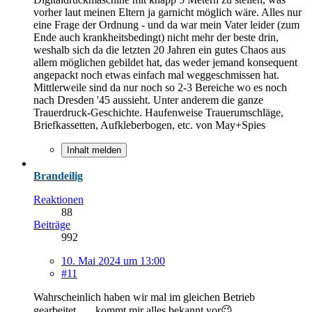
vorher laut meinen Eltern ja garnicht möglich wäre. Alles nur
eine Frage der Ordnung - und da war mein Vater leider (zum
Ende auch krankheitsbedingt) nicht mehr der beste drin,
weshalb sich da die letzten 20 Jahren ein gutes Chaos aus
allem möglichen gebildet hat, das weder jemand konsequent
angepackt noch etwas einfach mal weggeschmissen hat.
Mittlerweile sind da nur noch so 2-3 Bereiche wo es noch
nach Dresden '45 aussieht. Unter anderem die ganze
Trauerdruck-Geschichte. Haufenweise Trauerumschläge,
Briefkassetten, Aufkleberbogen, etc. von May+Spies
Inhalt melden
Brandeilig
Reaktionen
88
Beiträge
992
10. Mai 2024 um 13:00
#11
Wahrscheinlich haben wir mal im gleichen Betrieb
gearbeitet….. kommt mir alles bekannt vor😉