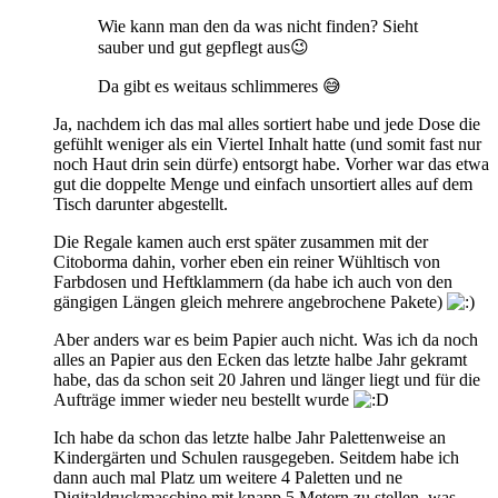
Wie kann man den da was nicht finden? Sieht
sauber und gut gepflegt aus😉
Da gibt es weitaus schlimmeres 😅
Ja, nachdem ich das mal alles sortiert habe und jede Dose die
gefühlt weniger als ein Viertel Inhalt hatte (und somit fast nur
noch Haut drin sein dürfe) entsorgt habe. Vorher war das etwa
gut die doppelte Menge und einfach unsortiert alles auf dem
Tisch darunter abgestellt.
Die Regale kamen auch erst später zusammen mit der
Citoborma dahin, vorher eben ein reiner Wühltisch von
Farbdosen und Heftklammern (da habe ich auch von den
gängigen Längen gleich mehrere angebrochene Pakete)
Aber anders war es beim Papier auch nicht. Was ich da noch
alles an Papier aus den Ecken das letzte halbe Jahr gekramt
habe, das da schon seit 20 Jahren und länger liegt und für die
Aufträge immer wieder neu bestellt wurde
Ich habe da schon das letzte halbe Jahr Palettenweise an
Kindergärten und Schulen rausgegeben. Seitdem habe ich
dann auch mal Platz um weitere 4 Paletten und ne
Digitaldruckmaschine mit knapp 5 Metern zu stellen, was