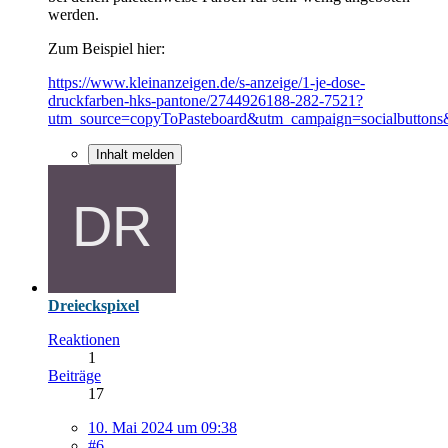
werden.
Zum Beispiel hier:
https://www.kleinanzeigen.de/s-anzeige/1-je-dose-
druckfarben-hks-pantone/2744926188-282-7521?
utm_source=copyToPasteboard&utm_campaign=socialbutton
Inhalt melden
Dreieckspixel
Reaktionen
1
Beiträge
17
10. Mai 2024 um 09:38
#6