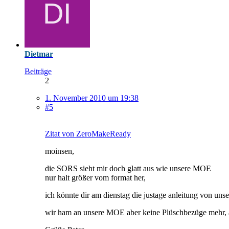
Dietmar
Beiträge
2
1. November 2010 um 19:38
#5
Zitat von ZeroMakeReady
moinsen,
die SORS sieht mir doch glatt aus wie unsere MOE
nur halt größer vom format her,
ich könnte dir am dienstag die justage anleitung von u
wir ham an unsere MOE aber keine Plüschbezüge mehr, a