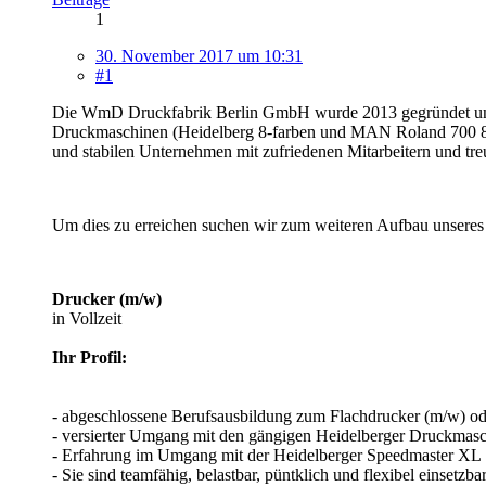
1
30. November 2017 um 10:31
#1
Die WmD Druckfabrik Berlin GmbH wurde 2013 gegründet und i
Druckmaschinen (Heidelberg 8-farben und MAN Roland 700 8-fa
und stabilen Unternehmen mit zufriedenen Mitarbeitern und tr
Um dies zu erreichen suchen wir zum weiteren Aufbau unseres 
Drucker (m/w)
in Vollzeit
Ihr Profil:
- abgeschlossene Berufsausbildung zum Flachdrucker (m/w) ode
- versierter Umgang mit den gängigen Heidelberger Druckma
- Erfahrung im Umgang mit der Heidelberger Speedmaster XL
- Sie sind teamfähig, belastbar, püntklich und flexibel einsetzba