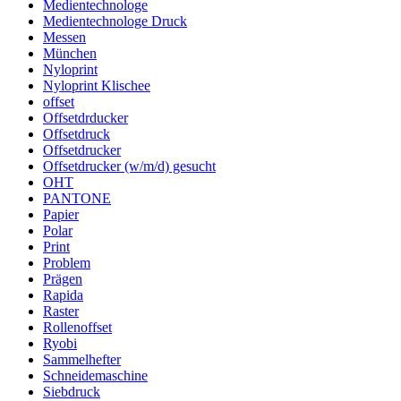
Medientechnologe
Medientechnologe Druck
Messen
München
Nyloprint
Nyloprint Klischee
offset
Offsetdrducker
Offsetdruck
Offsetdrucker
Offsetdrucker (w/m/d) gesucht
OHT
PANTONE
Papier
Polar
Print
Problem
Prägen
Rapida
Raster
Rollenoffset
Ryobi
Sammelhefter
Schneidemaschine
Siebdruck