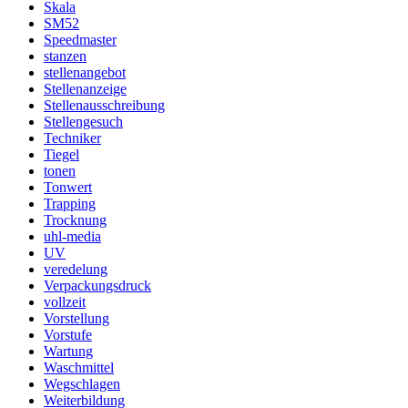
Skala
SM52
Speedmaster
stanzen
stellenangebot
Stellenanzeige
Stellenausschreibung
Stellengesuch
Techniker
Tiegel
tonen
Tonwert
Trapping
Trocknung
uhl-media
UV
veredelung
Verpackungsdruck
vollzeit
Vorstellung
Vorstufe
Wartung
Waschmittel
Wegschlagen
Weiterbildung