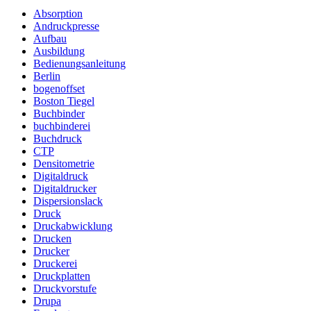
Absorption
Andruckpresse
Aufbau
Ausbildung
Bedienungsanleitung
Berlin
bogenoffset
Boston Tiegel
Buchbinder
buchbinderei
Buchdruck
CTP
Densitometrie
Digitaldruck
Digitaldrucker
Dispersionslack
Druck
Druckabwicklung
Drucken
Drucker
Druckerei
Druckplatten
Druckvorstufe
Drupa