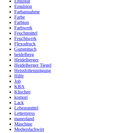
Emulgat
Emulsion
Farbannahme
Farbe
Farbton
Farbwerk
Feuchtmittel
Feuchtwerk
Flexodruck
Gummituch
heidelberg
Heidelberger
Heidelberger Tiegel
Heissfolienprägung
Hilfe
Job
KBA
Klischee
komori
Lack
Lebensmittel
Letterpress
manroland
Maschine
Medienfachwirt