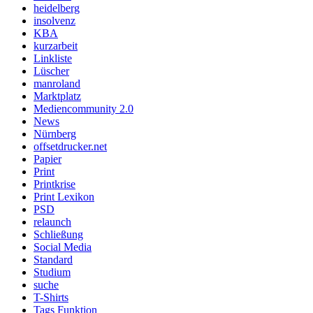
heidelberg
insolvenz
KBA
kurzarbeit
Linkliste
Lüscher
manroland
Marktplatz
Mediencommunity 2.0
News
Nürnberg
offsetdrucker.net
Papier
Print
Printkrise
Print Lexikon
PSD
relaunch
Schließung
Social Media
Standard
Studium
suche
T-Shirts
Tags Funktion