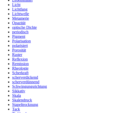
Lebensmittel
Licht
Lichtfang
Lichtwelle
Metamerie
Opazität
optische Dichte
periodisch
Pigment
Polarisation
polarisiert
Porosität
Raster
Reflexion
Remission
Rheologie
Scherkraft
scherverdickend
scherverdünnend
Schwingungsrichtung
Sikkativ
Skala
Skalendruck
Stapeltrocknung
Tack