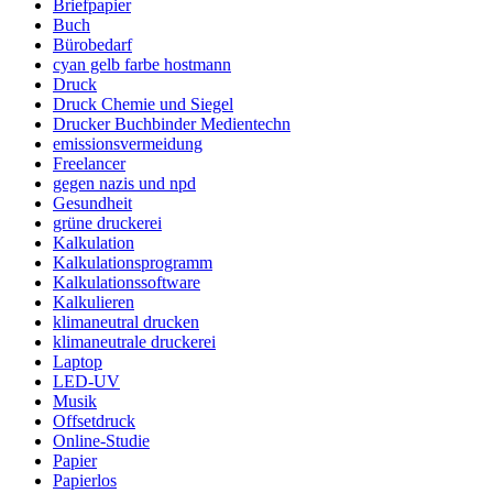
Briefpapier
Buch
Bürobedarf
cyan gelb farbe hostmann
Druck
Druck Chemie und Siegel
Drucker Buchbinder Medientechn
emissionsvermeidung
Freelancer
gegen nazis und npd
Gesundheit
grüne druckerei
Kalkulation
Kalkulationsprogramm
Kalkulationssoftware
Kalkulieren
klimaneutral drucken
klimaneutrale druckerei
Laptop
LED-UV
Musik
Offsetdruck
Online-Studie
Papier
Papierlos