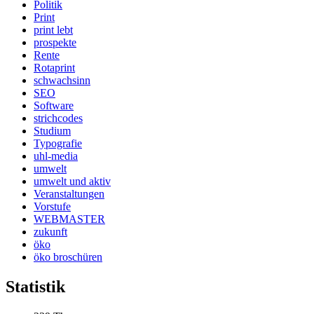
Politik
Print
print lebt
prospekte
Rente
Rotaprint
schwachsinn
SEO
Software
strichcodes
Studium
Typografie
uhl-media
umwelt
umwelt und aktiv
Veranstaltungen
Vorstufe
WEBMASTER
zukunft
öko
öko broschüren
Statistik