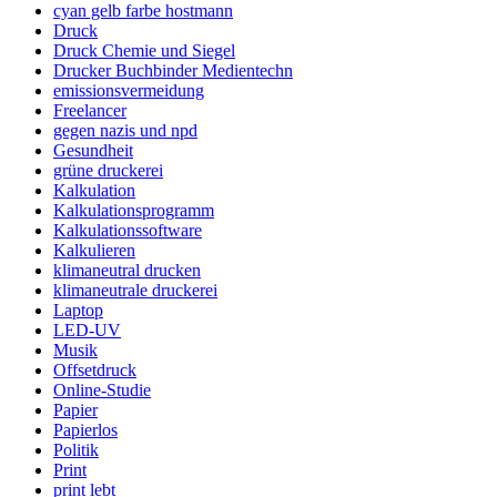
cyan gelb farbe hostmann
Druck
Druck Chemie und Siegel
Drucker Buchbinder Medientechn
emissionsvermeidung
Freelancer
gegen nazis und npd
Gesundheit
grüne druckerei
Kalkulation
Kalkulationsprogramm
Kalkulationssoftware
Kalkulieren
klimaneutral drucken
klimaneutrale druckerei
Laptop
LED-UV
Musik
Offsetdruck
Online-Studie
Papier
Papierlos
Politik
Print
print lebt