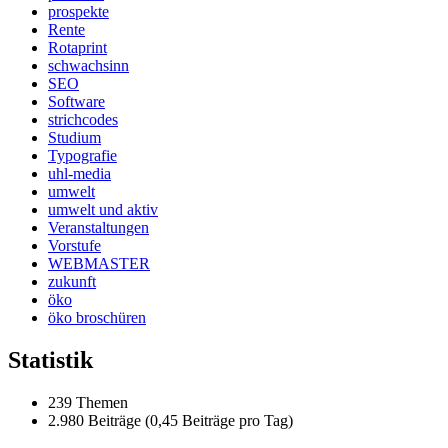
prospekte
Rente
Rotaprint
schwachsinn
SEO
Software
strichcodes
Studium
Typografie
uhl-media
umwelt
umwelt und aktiv
Veranstaltungen
Vorstufe
WEBMASTER
zukunft
öko
öko broschüren
Statistik
239 Themen
2.980 Beiträge (0,45 Beiträge pro Tag)