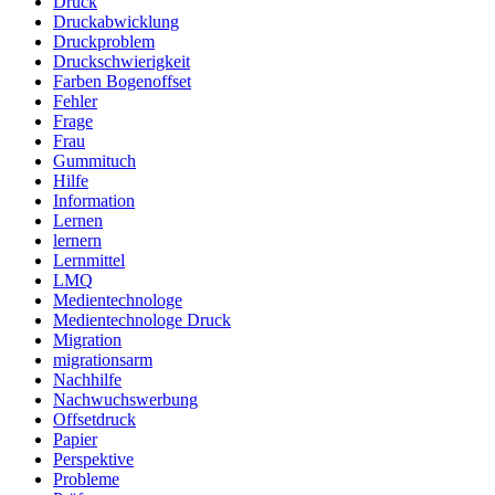
Druck
Druckabwicklung
Druckproblem
Druckschwierigkeit
Farben Bogenoffset
Fehler
Frage
Frau
Gummituch
Hilfe
Information
Lernen
lernern
Lernmittel
LMQ
Medientechnologe
Medientechnologe Druck
Migration
migrationsarm
Nachhilfe
Nachwuchswerbung
Offsetdruck
Papier
Perspektive
Probleme