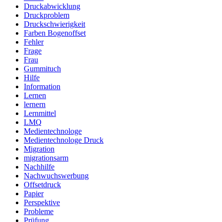
Druckabwicklung
Druckproblem
Druckschwierigkeit
Farben Bogenoffset
Fehler
Frage
Frau
Gummituch
Hilfe
Information
Lernen
lernern
Lernmittel
LMQ
Medientechnologe
Medientechnologe Druck
Migration
migrationsarm
Nachhilfe
Nachwuchswerbung
Offsetdruck
Papier
Perspektive
Probleme
Prüfung