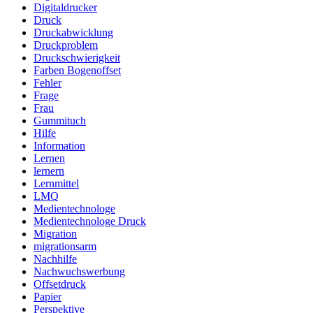
Digitaldrucker
Druck
Druckabwicklung
Druckproblem
Druckschwierigkeit
Farben Bogenoffset
Fehler
Frage
Frau
Gummituch
Hilfe
Information
Lernen
lernern
Lernmittel
LMQ
Medientechnologe
Medientechnologe Druck
Migration
migrationsarm
Nachhilfe
Nachwuchswerbung
Offsetdruck
Papier
Perspektive