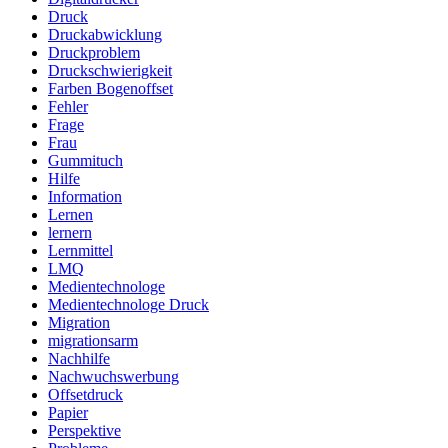
Druck
Druckabwicklung
Druckproblem
Druckschwierigkeit
Farben Bogenoffset
Fehler
Frage
Frau
Gummituch
Hilfe
Information
Lernen
lernern
Lernmittel
LMQ
Medientechnologe
Medientechnologe Druck
Migration
migrationsarm
Nachhilfe
Nachwuchswerbung
Offsetdruck
Papier
Perspektive