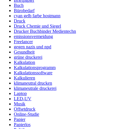
Briefpapier
Buch
Bürobedarf
cyan gelb farbe hostmann
Druck
Druck Chemie und Siegel
Drucker Buchbinder Medientechn
emissionsvermeidung
Freelancer
gegen nazis und npd
Gesundheit
grüne druckerei
Kalkulation
Kalkulationsprogramm
Kalkulationssoftware
Kalkulieren
klimaneutral drucken
klimaneutrale druckerei
Laptop
LED-UV
Musik
Offsetdruck
Online-Studie
Papier
Papierlos