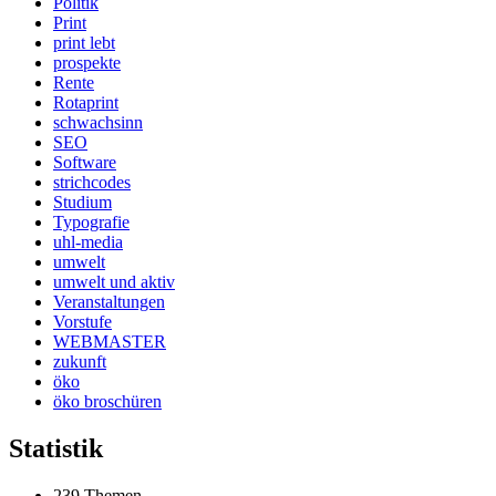
Politik
Print
print lebt
prospekte
Rente
Rotaprint
schwachsinn
SEO
Software
strichcodes
Studium
Typografie
uhl-media
umwelt
umwelt und aktiv
Veranstaltungen
Vorstufe
WEBMASTER
zukunft
öko
öko broschüren
Statistik
239 Themen