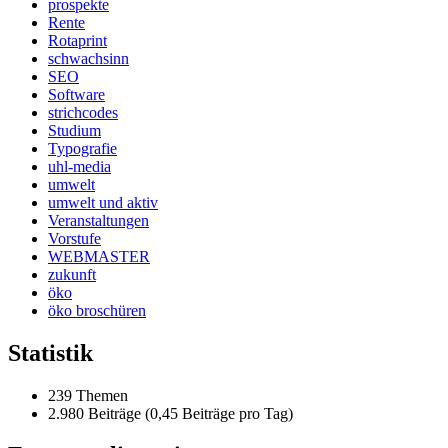
prospekte
Rente
Rotaprint
schwachsinn
SEO
Software
strichcodes
Studium
Typografie
uhl-media
umwelt
umwelt und aktiv
Veranstaltungen
Vorstufe
WEBMASTER
zukunft
öko
öko broschüren
Statistik
239 Themen
2.980 Beiträge (0,45 Beiträge pro Tag)