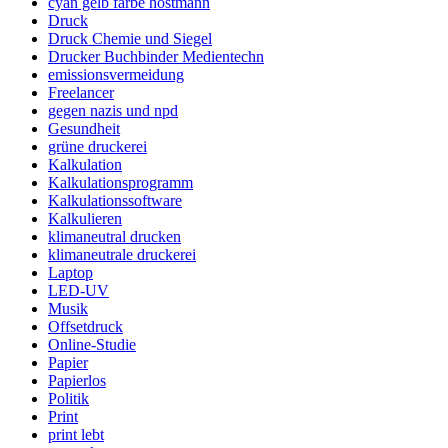
cyan gelb farbe hostmann
Druck
Druck Chemie und Siegel
Drucker Buchbinder Medientechn
emissionsvermeidung
Freelancer
gegen nazis und npd
Gesundheit
grüne druckerei
Kalkulation
Kalkulationsprogramm
Kalkulationssoftware
Kalkulieren
klimaneutral drucken
klimaneutrale druckerei
Laptop
LED-UV
Musik
Offsetdruck
Online-Studie
Papier
Papierlos
Politik
Print
print lebt