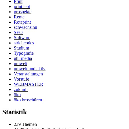
Print
print lebt
prospekte
Rente
Rotaprint
schwachsinn
SEO
Software
strichcodes
Studium
Typografie
uhl-media
umwelt
umwelt und aktiv
Veranstaltungen
Vorstufe
WEBMASTER
zukunft
öko
öko broschüren
Statistik
239 Themen