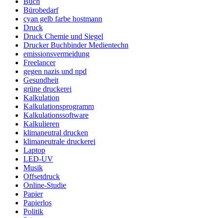
Buch
Bürobedarf
cyan gelb farbe hostmann
Druck
Druck Chemie und Siegel
Drucker Buchbinder Medientechn
emissionsvermeidung
Freelancer
gegen nazis und npd
Gesundheit
grüne druckerei
Kalkulation
Kalkulationsprogramm
Kalkulationssoftware
Kalkulieren
klimaneutral drucken
klimaneutrale druckerei
Laptop
LED-UV
Musik
Offsetdruck
Online-Studie
Papier
Papierlos
Politik