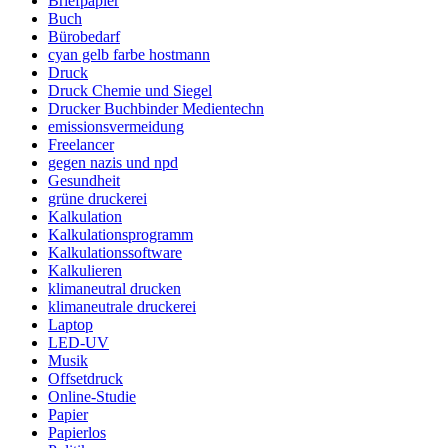
Briefpapier
Buch
Bürobedarf
cyan gelb farbe hostmann
Druck
Druck Chemie und Siegel
Drucker Buchbinder Medientechn
emissionsvermeidung
Freelancer
gegen nazis und npd
Gesundheit
grüne druckerei
Kalkulation
Kalkulationsprogramm
Kalkulationssoftware
Kalkulieren
klimaneutral drucken
klimaneutrale druckerei
Laptop
LED-UV
Musik
Offsetdruck
Online-Studie
Papier
Papierlos