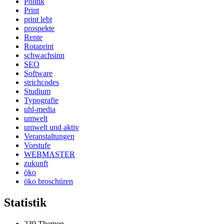
Politik
Print
print lebt
prospekte
Rente
Rotaprint
schwachsinn
SEO
Software
strichcodes
Studium
Typografie
uhl-media
umwelt
umwelt und aktiv
Veranstaltungen
Vorstufe
WEBMASTER
zukunft
öko
öko broschüren
Statistik
239 Themen