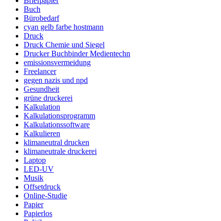
Briefpapier
Buch
Bürobedarf
cyan gelb farbe hostmann
Druck
Druck Chemie und Siegel
Drucker Buchbinder Medientechn
emissionsvermeidung
Freelancer
gegen nazis und npd
Gesundheit
grüne druckerei
Kalkulation
Kalkulationsprogramm
Kalkulationssoftware
Kalkulieren
klimaneutral drucken
klimaneutrale druckerei
Laptop
LED-UV
Musik
Offsetdruck
Online-Studie
Papier
Papierlos