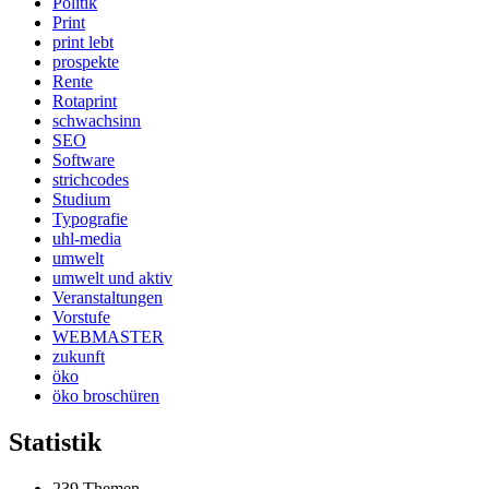
Politik
Print
print lebt
prospekte
Rente
Rotaprint
schwachsinn
SEO
Software
strichcodes
Studium
Typografie
uhl-media
umwelt
umwelt und aktiv
Veranstaltungen
Vorstufe
WEBMASTER
zukunft
öko
öko broschüren
Statistik
239 Themen