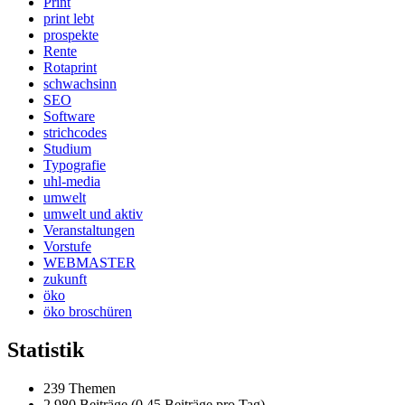
Print
print lebt
prospekte
Rente
Rotaprint
schwachsinn
SEO
Software
strichcodes
Studium
Typografie
uhl-media
umwelt
umwelt und aktiv
Veranstaltungen
Vorstufe
WEBMASTER
zukunft
öko
öko broschüren
Statistik
239 Themen
2.980 Beiträge (0,45 Beiträge pro Tag)