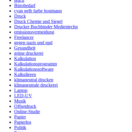
Buch
Bürobedarf
cyan gelb farbe hostmann
Druck
Druck Chemie und Siegel
Drucker Buchbinder Medientechn
emissionsvermeidung
Freelancer
gegen nazis und npd
Gesundheit
grüne druckerei
Kalkulation
Kalkulationsprogramm
Kalkulationssoftware
Kalkulieren
klimaneutral drucken
klimaneutrale druckerei
Laptop
LED-UV
Musik
Offsetdruck
Online-Studie
Papier
Papierlos
Politik