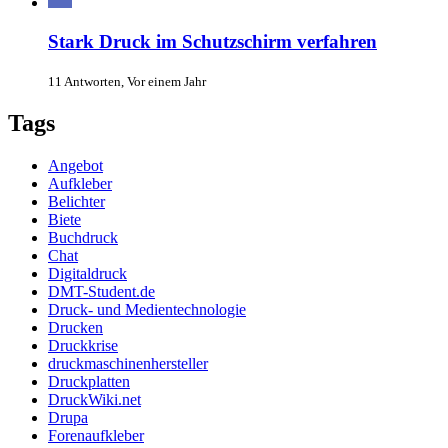
Stark Druck im Schutzschirm verfahren
11 Antworten, Vor einem Jahr
Tags
Angebot
Aufkleber
Belichter
Biete
Buchdruck
Chat
Digitaldruck
DMT-Student.de
Druck- und Medientechnologie
Drucken
Druckkrise
druckmaschinenhersteller
Druckplatten
DruckWiki.net
Drupa
Forenaufkleber