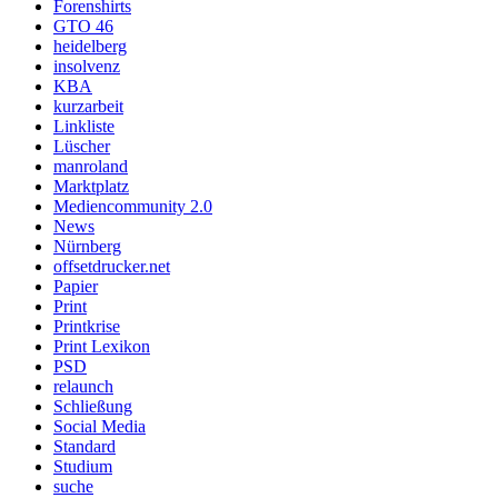
Forenshirts
GTO 46
heidelberg
insolvenz
KBA
kurzarbeit
Linkliste
Lüscher
manroland
Marktplatz
Mediencommunity 2.0
News
Nürnberg
offsetdrucker.net
Papier
Print
Printkrise
Print Lexikon
PSD
relaunch
Schließung
Social Media
Standard
Studium
suche