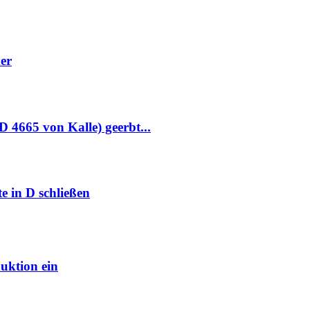
er
4665 von Kalle) geerbt...
e in D schließen
duktion ein