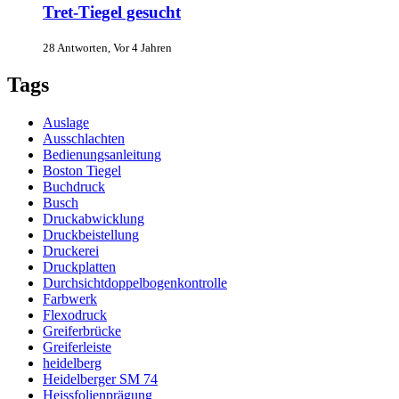
Tret-Tiegel gesucht
28 Antworten, Vor 4 Jahren
Tags
Auslage
Ausschlachten
Bedienungsanleitung
Boston Tiegel
Buchdruck
Busch
Druckabwicklung
Druckbeistellung
Druckerei
Druckplatten
Durchsichtdoppelbogenkontrolle
Farbwerk
Flexodruck
Greiferbrücke
Greiferleiste
heidelberg
Heidelberger SM 74
Heissfolienprägung