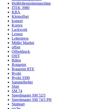
Heißfolienprägemaschine
ITEK 3980
KBA
Kleinoffset
komori
Korrex
Lackwerk
Lernen
Letterpress
Müller Martini
offset
Offsetdruck
OHT
Rillen
Rotaprint
Rotaprint RTE
Ryobi
Ryobi 3300
Sammelhefter
Shirt
SM 74
Speedmaster SM 52/5
Speedmaster SM 74/5 PH
Stuttgart
suche