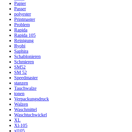
Papier
Passer
polyester
Printmaster
Problem
Rapida
Rapida 105
Reinigung
Ryobi
Saphira
Schablonieren
Schmieren
SM52
SM 52
Speedmaster
stanzen
Tauchwalze
tonen
Verpackungsdruck
Walzen
Waschmittel
Waschtuchwickel
XL
Xl-105
xl105