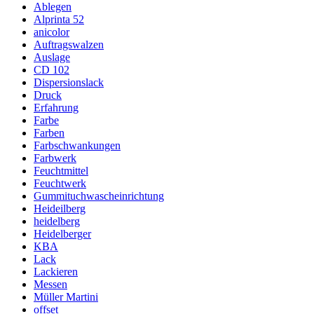
Ablegen
Alprinta 52
anicolor
Auftragswalzen
Auslage
CD 102
Dispersionslack
Druck
Erfahrung
Farbe
Farben
Farbschwankungen
Farbwerk
Feuchtmittel
Feuchtwerk
Gummituchwascheinrichtung
Heideilberg
heidelberg
Heidelberger
KBA
Lack
Lackieren
Messen
Müller Martini
offset