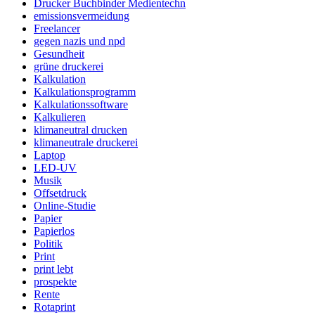
Drucker Buchbinder Medientechn
emissionsvermeidung
Freelancer
gegen nazis und npd
Gesundheit
grüne druckerei
Kalkulation
Kalkulationsprogramm
Kalkulationssoftware
Kalkulieren
klimaneutral drucken
klimaneutrale druckerei
Laptop
LED-UV
Musik
Offsetdruck
Online-Studie
Papier
Papierlos
Politik
Print
print lebt
prospekte
Rente
Rotaprint